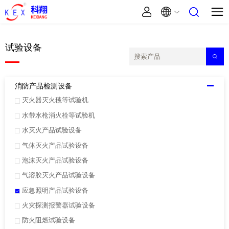
试验设备
消防产品检测设备
灭火器灭火毯等试验机
水带水枪消火栓等试验机
水灭火产品试验设备
气体灭火产品试验设备
泡沫灭火产品试验设备
气溶胶灭火产品试验设备
应急照明产品试验设备
火灾探测报警器试验设备
防火阻燃试验设备