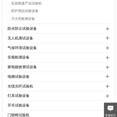
应急救援产品试验机
防护用品试验设备
灭火剂检测设备
防水防尘试验设备
无人机测试设备
气候环境试验设备
安规检测设备
家电能效测试设备
电梯试验设备
光缆光纤试验机
灯具试验设备
开关试验设备
门锁椅试验机
客服留言