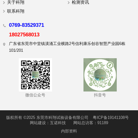
关于科翔
检测资讯
联系科翔
0769-83529371
18027568013
广东省东莞市中堂镇潢涌工业横路2号信利康乐创谷智慧产业园6栋
101/201
微信公众号
抖音号
版权所有 ©2025 东莞市科翔试验设备有限公司
粤ICP备19141108号
网站建设：互诺科技
网站总访客：91189
内部资料