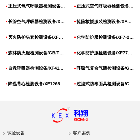
正压式氧气呼吸器检测设备/XF632-2006
正压式空气呼吸器检测设备/XF124-2013
长管空气呼吸器检测设备/XF1261-2015
抢险救援服装检测设备/XF633-2006
灭火防护头套检测设备/XF869-2010
化学防护服检测设备/XF7-2004
森林防火服检测设备/GB/T33536-2017
化学防护服检测设备/XF770-2008
自救呼吸器检测设备/XF411-2003
呼吸气复合气瓶检测设备/GB28053-2011
降温背心检测设备/XF1265-2015
过滤式防毒面具检测设备/GB2890-2020
试验设备
客户案例