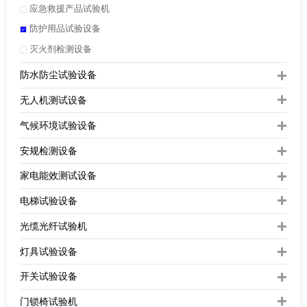
应急救援产品试验机
防护用品试验设备
灭火剂检测设备
防水防尘试验设备
无人机测试设备
气候环境试验设备
安规检测设备
家电能效测试设备
电梯试验设备
光缆光纤试验机
灯具试验设备
开关试验设备
门锁椅试验机