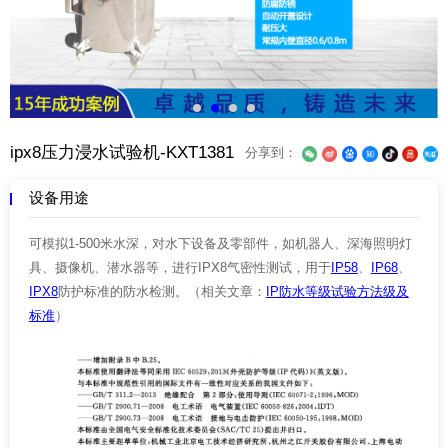
ipx8压力浸水试验机-KXT1381
分享到：
设备用途
可模拟1-500米水深，
对水下设备及零部件，如机器人、深海照明灯
具、摄像机、潜水器等，进行IPX8
气密性测试，用于
IP58
、
IP68
、
IPX8
防护标准的防水检测。（
相关文章：
IP防水等级试验方法级及
标准
）